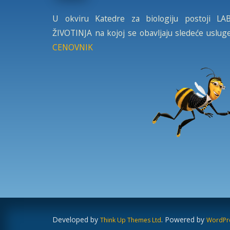
U okviru Katedre za biologiju postoji 
ŽIVOTINJA na kojoj se obavljaju sledeće usluge
CENOVNIK
Developed by
. Powered by
Think Up Themes Ltd
WordPr