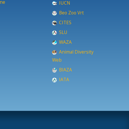
ine
IUCN
Beo Zoo Vrt
CITES
SLU
WAZA
Animal Diversity
Web
BIAZA
IATA