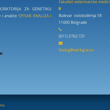
Fakultet veterinarske medic
LABORATORIJA ZA GENETIKU
Bulevar oslobođenja 18
 i analize
SPISAK ANALIZA I
11000 Belgrade
(011) 3762 721
biolog@vet.bg.ac.rs
.
ess