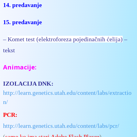
14. predavanje
15. predavanje
–
Komet test (elektroforeza pojedinačnih ćelija)
–
tekst
Animacije:
IZOLACIJA DNK:
http://learn.genetics.utah.edu/content/labs/extractio
n/
PCR:
http://learn.genetics.utah.edu/content/labs/pcr/
(
samo ko ima stari Adobe Flash Player
)