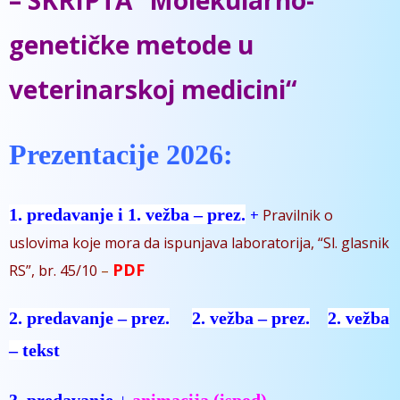
- Spisak predmeta
- Veterinarska genetika
genetičke metode u
- Stručne posete
veterinarskoj medicini
“
- Vrcanje meda
Prezentacije 2026:
1.
predavanje i
1. vežba – prez.
+
Pravilnik o
uslovima koje mora da ispunjava laboratorija, “Sl. glasnik
PDF
RS”, br. 45/10
–
2. predavanje – prez.
2. vežba – prez.
2. vežba
– tekst
3. predavanje
+
a
nimacija (ispod)